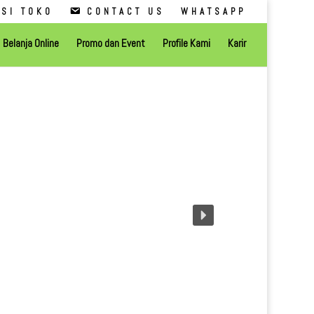
SI TOKO
CONTACT US
WHATSAPP
Belanja Online
Promo dan Event
Profile Kami
Karir