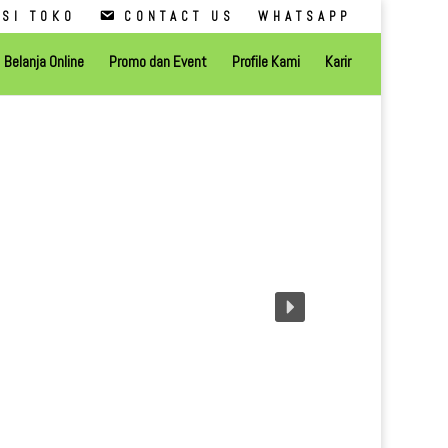
SI TOKO
CONTACT US
WHATSAPP
Belanja Online
Promo dan Event
Profile Kami
Karir