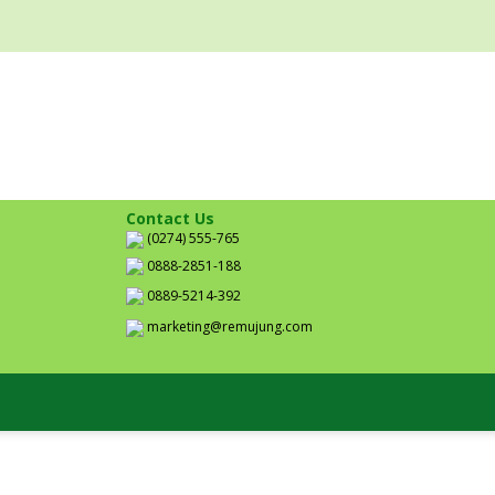
Contact Us
(0274) 555-765
0888-2851-188
0889-5214-392
marketing@remujung.com